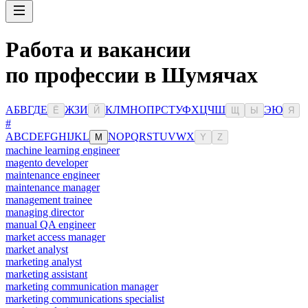
Работа и вакансии
по профессии в Шумячах
А
Б
В
Г
Д
Е
Ж
З
И
К
Л
М
Н
О
П
Р
С
Т
У
Ф
Х
Ц
Ч
Ш
Э
Ю
Ё
Й
Щ
Ы
Я
#
A
B
C
D
E
F
G
H
I
J
K
L
N
O
P
Q
R
S
T
U
V
W
X
M
Y
Z
machine learning engineer
magento developer
maintenance engineer
maintenance manager
management trainee
managing director
manual QA engineer
market access manager
market analyst
marketing analyst
marketing assistant
marketing communication manager
marketing communications specialist