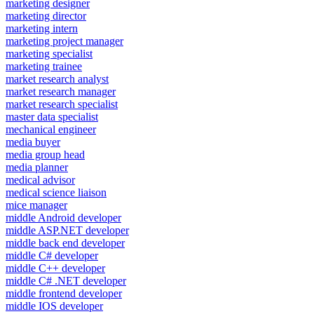
marketing designer
marketing director
marketing intern
marketing project manager
marketing specialist
marketing trainee
market research analyst
market research manager
market research specialist
master data specialist
mechanical engineer
media buyer
media group head
media planner
medical advisor
medical science liaison
mice manager
middle Android developer
middle ASP.NET developer
middle back end developer
middle C# developer
middle C++ developer
middle C# .NET developer
middle frontend developer
middle IOS developer