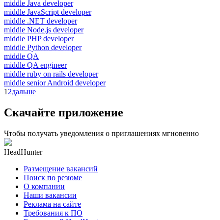
middle Java developer
middle JavaScript developer
middle .NET developer
middle Node.js developer
middle PHP developer
middle Python developer
middle QA
middle QA engineer
middle ruby on rails developer
middle senior Android developer
1
2
дальше
Скачайте приложение
Чтобы получать уведомления о приглашениях мгновенно
HeadHunter
Размещение вакансий
Поиск по резюме
О компании
Наши вакансии
Реклама на сайте
Требования к ПО